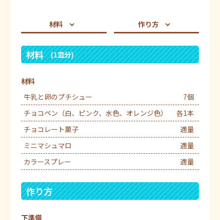
材料
作り方
材料
(1皿分)
材料
牛乳と卵のプチシュー
7個
チョコペン（白、ピンク、水色、オレンジ色）
各1本
チョコレート菓子
適量
ミニマシュマロ
適量
カラースプレー
適量
作り方
下準備