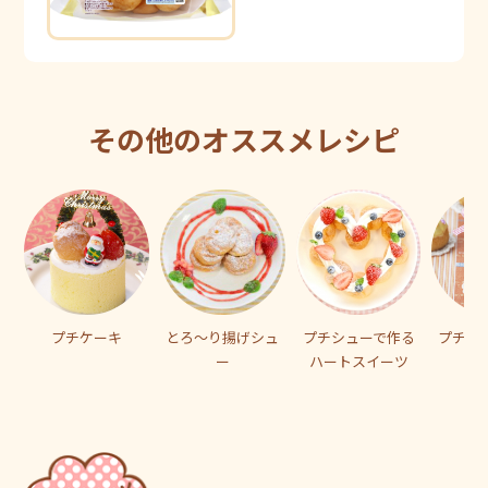
その他のオススメレシピ
プチケーキ
とろ～り揚げシュ
プチシューで作る
プチシ
ー
ハートスイーツ
セ