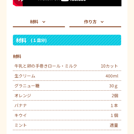
材料
作り方
材料
(１皿分)
材料
牛乳と卵の手巻きロール・ミルク
10カット
生クリーム
400ml
グラニュー糖
30ｇ
オレンジ
2個
バナナ
１本
キウイ
１個
ミント
適量