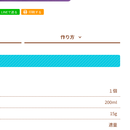
LINEで送る
印刷する
作り方
１個
200ml
15g
適量