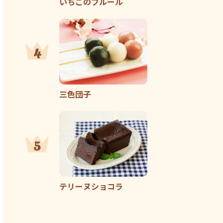
いちごのフルール
三色団子
テリーヌショコラ