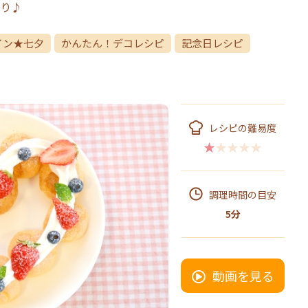
り♪
イン★七夕
かんたん！デコレシピ
記念日レシピ
レシピの難易度
★★★★★
調理時間の目安
5分
動画を見る