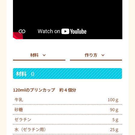
材料
作り方
材料
()
120mlのプリンカップ 約４個分
牛乳
100ｇ
砂糖
90ｇ
ゼラチン
5ｇ
水（ゼラチン用）
25ｇ