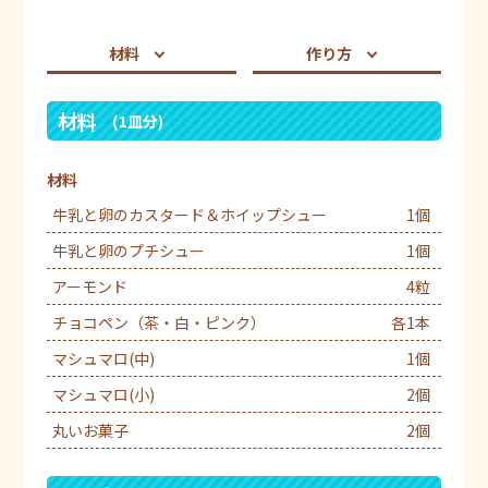
材料
作り方
材料
(1皿分)
材料
牛乳と卵のカスタード＆ホイップシュー
1個
牛乳と卵のプチシュー
1個
アーモンド
4粒
チョコペン（茶・白・ピンク）
各1本
マシュマロ(中)
1個
マシュマロ(小)
2個
丸いお菓子
2個