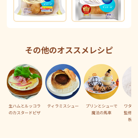
その他のオススメレシピ
生ハムとルッコラ
ティラミスシュー
プリンとシューで
ワタナ
のカスタードピザ
魔法の馬車
監修「
祝い