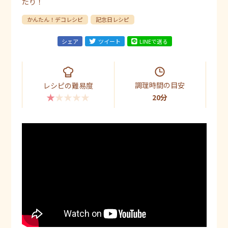
たり！
かんたん！デコレシピ
記念日レシピ
シェア
ツイート
LINEで送る
調理時間の目安
レシピの難易度
★★★★★
20分