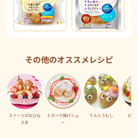
その他のオススメレシピ
スイーツのおひな
とろ～り揚げシュ
てんとうむし
ビニ
さま
ー