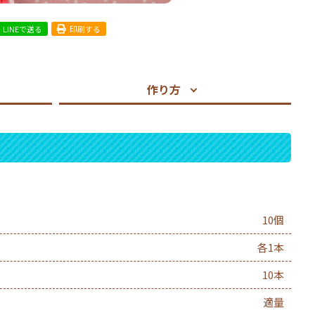
LINEで送る
印刷する
作り方
10個
各1本
10本
適量