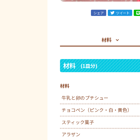
シェア
ツイート
材料
材料
(1皿分)
材料
牛乳と卵のプチシュー
チョコペン（ピンク・白・黄色）
スティック菓子
アラザン