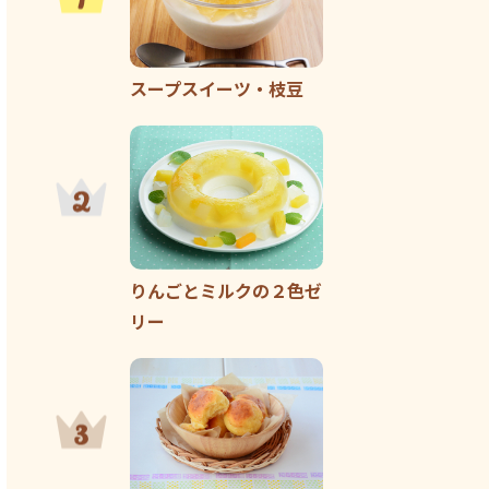
スープスイーツ・枝豆
りんごとミルクの２色ゼ
リー