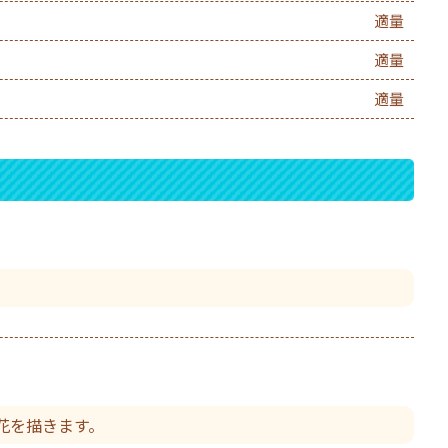
適量
適量
適量
花を描きます。