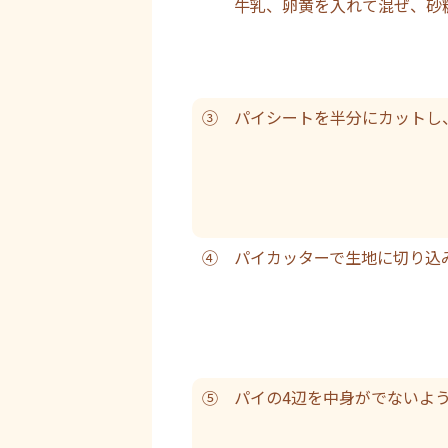
牛乳、卵黄を入れて混ぜ、砂糖
③ パイシートを半分にカットし
④ パイカッターで生地に切り込
⑤ パイの4辺を中身がでないよ