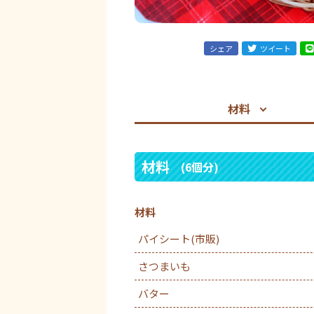
シェア
ツイート
材料
材料
(6個分)
材料
パイシート(市販)
さつまいも
バター