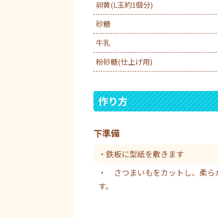
卵黄(L玉約1個分)
砂糖
牛乳
粉砂糖(仕上げ用)
作り方
下準備
・鉄板に型紙を敷きます
・ さつまいもをカットし、柔ら
す。