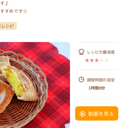
す♪
すすめです☆
ぶレシピ
レシピの難易度
★★★★★
調理時間の目安
1時間0分
動画を見る