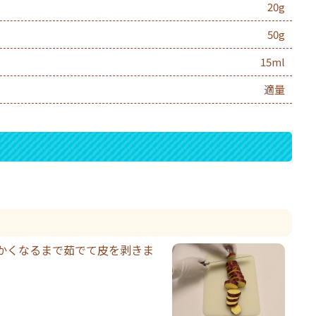
20g
50g
15ml
適量
かくなるまで茹でて皮を剥きま