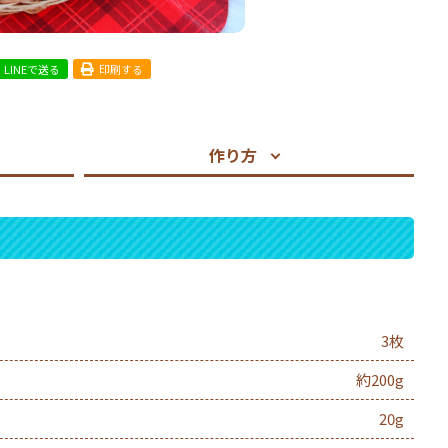
LINEで送る
印刷する
作り方
3枚
約200g
20g