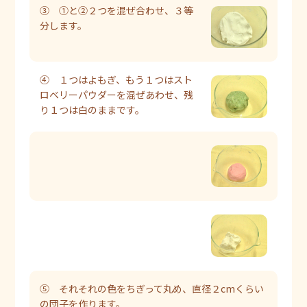
③ ①と②２つを混ぜ合わせ、３等
分します。
④ １つはよもぎ、もう１つはスト
ロベリーパウダーを混ぜあわせ、残
り１つは白のままです。
⑤ それそれの色をちぎって丸め、直径２cmくらい
の団子を作ります。