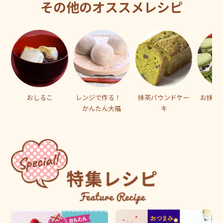
その他のオススメレシピ
おしるこ
レンジで作る！
抹茶パウンドケー
お抹茶
かんたん大福
キ