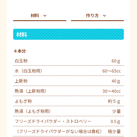
材料
作り方
材料
４本分
白玉粉
60ｇ
水（白玉粉用）
60～65cc
上新粉
40ｇ
熱湯（上新粉用）
30～40cc
よもぎ粉
約５ｇ
熱湯（よもぎ粉用）
少量
フリーズドライパウダー・ストロベリー
0.5ｇ
（フリーズドライパウダーがない場合は食紅）
極少量