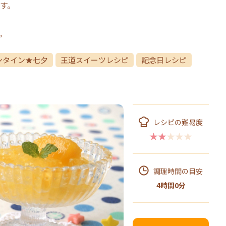
す。
。
ンタイン★七夕
王道スイーツレシピ
記念日レシピ
レシピの難易度
★★★★★
調理時間の目安
4時間0分