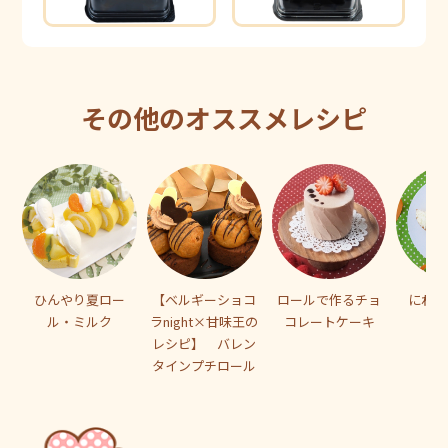
その他のオススメレシピ
ひんやり夏ロー
【ベルギーショコ
ロールで作るチョ
にわと
ル・ミルク
ラnight×甘味王の
コレートケーキ
レシピ】 バレン
タインプチロール