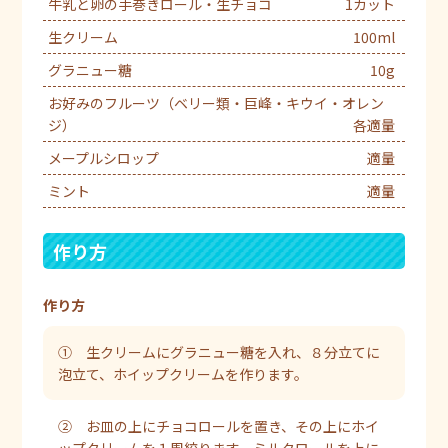
牛乳と卵の手巻きロール・生チョコ
1カット
生クリーム
100ml
グラニュー糖
10g
お好みのフルーツ（ベリー類・巨峰・キウイ・オレン
ジ）
各適量
メープルシロップ
適量
ミント
適量
作り方
作り方
① 生クリームにグラニュー糖を入れ、８分立てに
泡立て、ホイップクリームを作ります。
② お皿の上にチョコロールを置き、その上にホイ