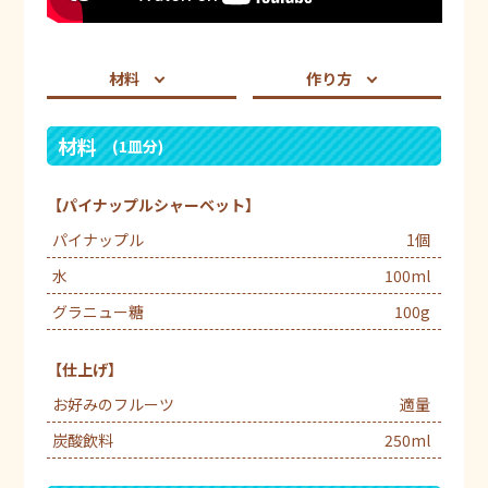
材料
作り方
材料
(1皿分)
【パイナップルシャーベット】
パイナップル
1個
水
100ml
グラニュー糖
100g
【仕上げ】
お好みのフルーツ
適量
炭酸飲料
250ml