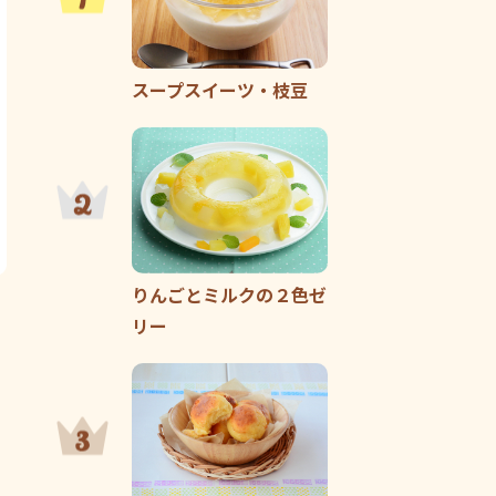
スープスイーツ・枝豆
りんごとミルクの２色ゼ
リー