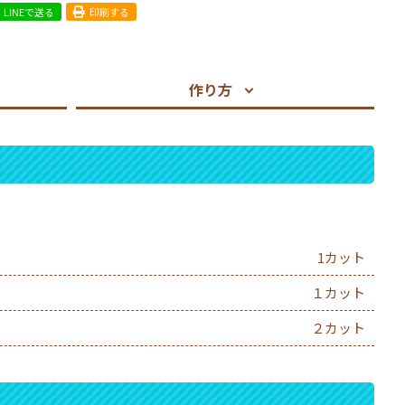
LINEで送る
印刷する
作り方
1カット
１カット
２カット