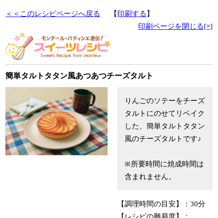
＜＜このレシピページへ戻る
【
印刷する
】
印刷ページを閉じる[×]
簡単タルトタタン風あつあつチーズタルト
りんごのソテーをチーズ
タルトにのせてリベイク
した、簡単タルトタタン
風のチーズタルトです♪
※所要時間に焼成時間は
含まれません。
【調理時間の目安】：
30分
【レシピの難易度】：