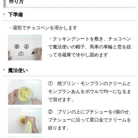
作り方
下準備
・湯煎でチョコペンを溶かします
・クッキングシートを敷き、チョコペン
で魔法使いの帽子、馬車の車輪と窓を絞
って冷蔵庫で冷やし固めます
魔法使い
① 焼プリン・モンブランのクリームと
モンブランあんをボウルで均一になるま
で混ぜます。
② プリンの上にプチシューを1個のせ、
プチシューに沿って星口金でクリームを
絞ります。