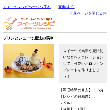
＜＜このレシピページへ戻る
【
印刷する
】
印刷ページを閉じる[×]
プリンとシューで魔法の馬車
スイーツで馬車や魔法使
いなどをデコレーション
して、可愛いハロウィン
プレートを作りましょ
う！
【調理時間の目安】：
15分
【レシピの難易度】：
レベル1
【分量】：
1皿分