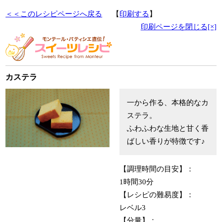
＜＜このレシピページへ戻る
【
印刷する
】
印刷ページを閉じる[×]
カステラ
一から作る、本格的なカ
ステラ。
ふわふわな生地と甘く香
ばしい香りが特徴です♪
【調理時間の目安】：
1時間30分
【レシピの難易度】：
レベル3
【分量】：