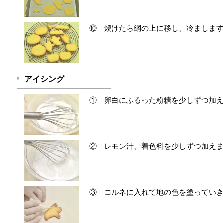
⑩ 焼けたら網の上に移し、冷ましま
アイシング
① 卵白にふるった粉糖を少しずつ加
② レモン汁、着色料を少しずつ加え
③ コルネに入れて地の色を塗ってい