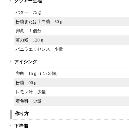
クッキー生地
バター
75ｇ
粉糖または上白糖
50ｇ
卵黄
１個分
薄力粉
120ｇ
バニラエッセンス
少量
アイシング
卵白
15ｇ（１/３個）
粉糖
90ｇ
レモン汁
少量
着色料
少量
作り方
下準備