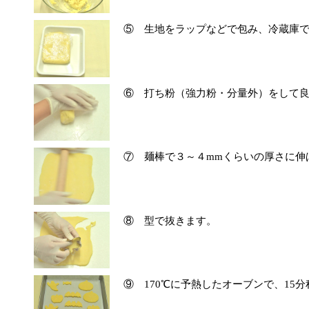
⑤ 生地をラップなどで包み、冷蔵庫
⑥ 打ち粉（強力粉・分量外）をして
⑦ 麺棒で３～４mmくらいの厚さに伸
⑧ 型で抜きます。
⑨ 170℃に予熱したオーブンで、15