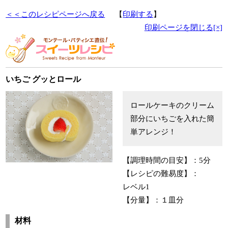
＜＜このレシピページへ戻る
【
印刷する
】
印刷ページを閉じる[×]
いちご グッとロール
ロールケーキのクリーム
部分にいちごを入れた簡
単アレンジ！
【調理時間の目安】：
5分
【レシピの難易度】：
レベル1
【分量】：
１皿分
材料