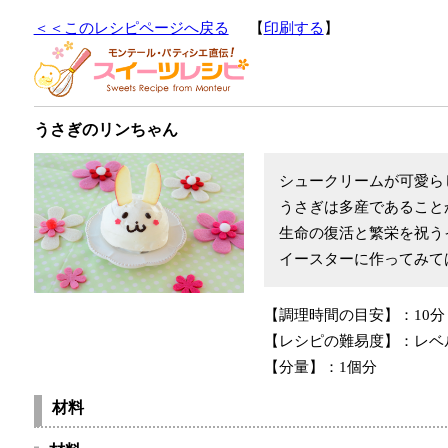
＜＜このレシピページへ戻る
【
印刷する
】
うさぎのリンちゃん
シュークリームが可愛ら
うさぎは多産であること
生命の復活と繁栄を祝う
イースターに作ってみて
【調理時間の目安】：
10分
【レシピの難易度】：
レベ
【分量】：
1個分
材料