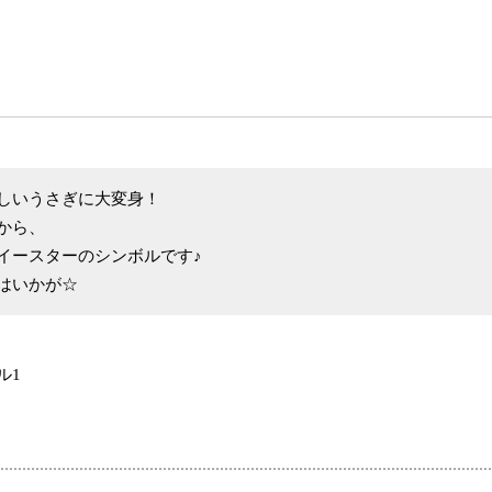
しいうさぎに大変身！
から、
イースターのシンボルです♪
はいかが☆
ル1